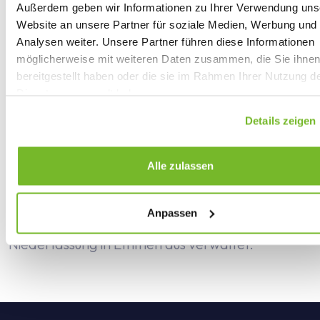
Bestellung!
Außerdem geben wir Informationen zu Ihrer Verwendung uns
Website an unsere Partner für soziale Medien, Werbung und
Kunde: Fuhler Wegenbouw Emmen B.V.
Analysen weiter. Unsere Partner führen diese Informationen
Website:
www.fuhler.nl
möglicherweise mit weiteren Daten zusammen, die Sie ihne
bereitgestellt haben oder die sie im Rahmen Ihrer Nutzung d
Firmeninformationen:
Dienste gesammelt haben.
Fuhler Wegenbouw ist ein Familienunternehmen,
Details zeigen
das in den Bereichen Straßenbau, Erdbewegung
mit eigenen Maschinen, Sandgewinnung sowie
Alle zulassen
Planung und Realisierung von Tiefbauprojekten
tätig ist. Projekte im Nordosten der Provinzen
Anpassen
Drenthe und Groningen werden von der
Niederlassung in Emmen aus verwaltet.