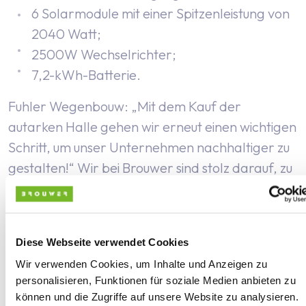
6 Solarmodule mit einer Spitzenleistung von
2040 Watt;
2500W Wechselrichter;
7,2-kWh-Batterie.
Fuhler Wegenbouw: „Mit dem Kauf der
autarken Halle gehen wir erneut einen wichtigen
Schritt, um unser Unternehmen nachhaltiger zu
gestalten!“ Wir bei Brouwer sind stolz darauf, zu
diesem Schritt beigetragen zu haben.
Ein Video des Verwaltungsbüros können Sie sich
hier
ansehen.
Diese Webseite verwendet Cookies
Wir verwenden Cookies, um Inhalte und Anzeigen zu
Wir möchten uns bei Fuhler Wegenbouw Emmen
personalisieren, Funktionen für soziale Medien anbieten zu
B.V. bedanken. Nochmals vielen Dank für die
können und die Zugriffe auf unsere Website zu analysieren.