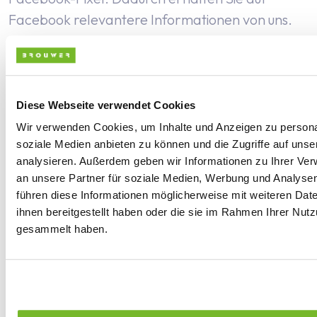
Facebook relevantere Informationen von uns.
Dieses Pixel wird nur 48 Stunden gespeichert.
Google Analytics
Da wir gerne wissen möchten,
wie unsere Besucher die Website nutzen, um
diese zu optimieren, verwenden wir Google
Diese Webseite verwendet Cookies
Analytics. Dabei erfassen wir Ihren Standort, Ihr
Wir verwenden Cookies, um Inhalte und Anzeigen zu personal
Geschlecht und Ihr Alter. Über diese Website
soziale Medien anbieten zu können und die Zugriffe auf uns
analysieren. Außerdem geben wir Informationen zu Ihrer Ve
werden daher analytische Cookies von Google
an unsere Partner für soziale Medien, Werbung und Analysen
gesetzt. Diese Google-Analytics-Cookies werden
führen diese Informationen möglicherweise mit weiteren Da
bis zu 2 Jahre nach der Aktualisierung
ihnen bereitgestellt haben oder die sie im Rahmen Ihrer Nut
gespeichert. Darüber hinaus haben wir einen
gesammelt haben.
Auftragsverarbeitungsvertrag abgeschlossen.
Deaktivieren und Löschen
Möchten Sie Cookies
deaktivieren oder löschen? Dies können Sie über
die Einstellungen Ihres Browsers tun. Nutzen Sie