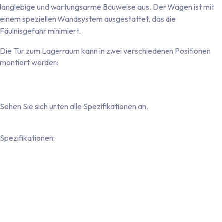
langlebige und wartungsarme Bauweise aus. Der Wagen ist mit
einem speziellen Wandsystem ausgestattet, das die
Fäulnisgefahr minimiert.
Die Tür zum Lagerraum kann in zwei verschiedenen Positionen
montiert werden:
Seitentür an der Längsseite (Modell SM-500)
Tür an der Deichselseite (Modell SM-500-K)
Sehen Sie sich unten alle Spezifikationen an.
Spezifikationen:
Robustes 43-mm-Sandwichwandsystem mit nahtloser
Polyester-Beschichtung auf der Innen- und Außenseite
Nahtlose, einteilige Bodenplatte mit beidseitiger
Kunststoffbeschichtung
Türrahmen aus Aluminium und Türblatt aus Polyester mit
Doppelzugprofil (in Wandfarbe gehalten)