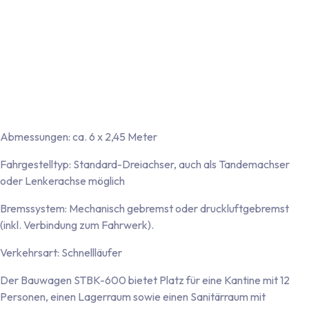
Türrahmen aus Aluminium und Türblatt aus Polyester mit
Doppelzugprofil (in Wandfarbe gehalten)
Vier Aluminium-Eckprofile mit rot-weißer Warnmarkierung
Vollverzinktes, RDW-zugelassenes Tridem-Fahrgestell,
zulässiges Gesamtgewicht 3.500 kg
Ampel 12 Volt, inklusive Nebelscheinwerfer und
Rückfahrscheinwerfer
Stecker 13-polig, abnehmbares Beleuchtungskabel
Abmessungen: ca. 6 x 2,45 Meter
Fahrgestelltyp: Standard-Dreiachser, auch als Tandemachser
oder Lenkerachse möglich
Bremssystem: Mechanisch gebremst oder druckluftgebremst
(inkl. Verbindung zum Fahrwerk).
Verkehrsart: Schnellläufer
Der Bauwagen STBK-600 bietet Platz für eine Kantine mit 12
Personen, einen Lagerraum sowie einen Sanitärraum mit