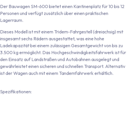
Der Bauwagen SM-600 bietet einen Kantinenplatz für 10 bis 12
Personen und verfügt zusätzlich über einen praktischen
Lagerraum.
Dieses Modell ist mit einem Tridem-Fahrgestell (dreiachsig) mit
insgesamt sechs Rädern ausgestattet, was eine hohe
Ladekapazität bei einem zulässigen Gesamtgewicht von bis zu
3.500 kg ermöglicht. Das Hochgeschwindigkeitsfahrwerk ist für
den Einsatz auf Landstraßen und Autobahnen ausgelegt und
gewährleistet einen sicheren und schnellen Transport. Alternativ
ist der Wagen auch mit einem Tandemfahrwerk erhältlich.
Spezifikationen:
Robustes 43-mm-Sandwichwandsystem mit nahtloser
Polyester-Beschichtung auf der Innen- und Außenseite
Nahtlose, einteilige Bodenplatte mit beidseitiger
Kunststoffbeschichtung