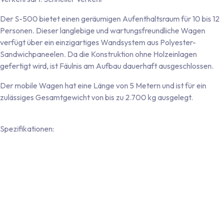
Der S-500 bietet einen geräumigen Aufenthaltsraum für 10 bis 12
Personen. Dieser langlebige und wartungsfreundliche Wagen
verfügt über ein einzigartiges Wandsystem aus Polyester-
Sandwichpaneelen. Da die Konstruktion ohne Holzeinlagen
gefertigt wird, ist Fäulnis am Aufbau dauerhaft ausgeschlossen.
Der mobile Wagen hat eine Länge von 5 Metern und ist für ein
zulässiges Gesamtgewicht von bis zu 2.700 kg ausgelegt.
Spezifikationen:
Robustes 43-mm-Sandwichwandsystem mit nahtloser
Polyester-Beschichtung auf der Innen- und Außenseite
Nahtlose, einteilige Bodenplatte mit beidseitiger
Kunststoffbeschichtung
Türrahmen aus Aluminium und Türblatt aus Polyester mit
Doppelzugprofil (in Wandfarbe gehalten)
Vier Aluminium-Eckprofile mit rot-weißer Warnmarkierung