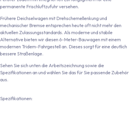
permanente Frischluftzufuhr versehen.
Frühere Deichselwagen mit Drehschemellenkung und
mechanischer Bremse entsprechen heute oft nicht mehr den
aktuellen Zulassungsstandards. Als moderne und stabile
Alternative bieten wir diesen 6-Meter-Bauwagen mit einem
modernen Tridem-Fahrgestell an. Dieses sorgt für eine deutlich
bessere Straßenlage.
Sehen Sie sich unten die Arbeitszeichnung sowie die
Spezifikationen an und wählen Sie das für Sie passende Zubehör
aus.
Spezifikationen:
Robustes 43-mm-Sandwichwandsystem mit nahtloser
Polyester-Oberfläche auf der Innen- und Außenseite
Nahtlose, einteilige Bodenplatte mit beidseitiger
Kunststoffbeschichtung