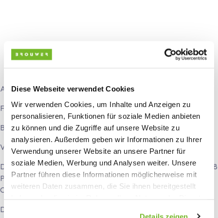
Vier Aluminium-Eckprofile mit rot-weißer Warnmarkierung
Vollverzinktes, RDW-zugelassenes Tandemachs-Fahrgestell mit
einem zulässigen Gesamtgewicht von 2.700 kg (1.350 kg pro
Achse)
Ampel 12 Volt, inklusive Nebelscheinwerfer und
Rückfahrscheinwerfer
Stecker 13-polig, abnehmbares Beleuchtungskabel
Abmessungen: ca. 5 x 2,45 Meter
Diese Webseite verwendet Cookies
Wir verwenden Cookies, um Inhalte und Anzeigen zu
Fahrgestelltyp: Tandemachse
personalisieren, Funktionen für soziale Medien anbieten
Bremssystem: Mechanisch
zu können und die Zugriffe auf unsere Website zu
analysieren. Außerdem geben wir Informationen zu Ihrer
Verkehrsart: Schnellläufer
Verwendung unserer Website an unsere Partner für
soziale Medien, Werbung und Analysen weiter. Unsere
Der Bauwagen STBK-500 verfügt über einen Kantinenraum für 8
Partner führen diese Informationen möglicherweise mit
Personen, einen Lagerraum sowie einen Sanitärbereich mit
weiteren Daten zusammen, die Sie ihnen bereitgestellt
Chemietoilette.
haben oder die sie im Rahmen Ihrer Nutzung der Dienste
Dieses Modell ist besonders in der Infrastrukturtechnik und im
gesammelt haben.
Details zeigen