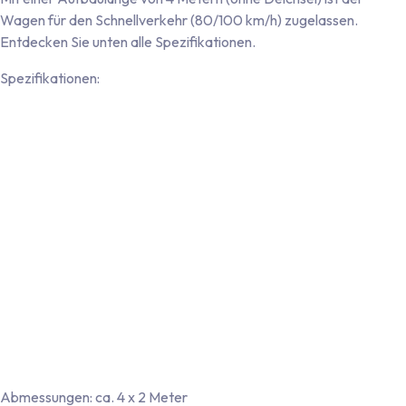
Wagen für den Schnellverkehr (80/100 km/h) zugelassen.
Entdecken Sie unten alle Spezifikationen.
Spezifikationen:
Robustes 43-mm-Sandwichwandsystem mit nahtloser
Polyester-Beschichtung auf der Innen- und Außenseite
Nahtlose, einteilige Bodenplatte mit beidseitiger
Kunststoffbeschichtung
Türrahmen aus Aluminium und Türblatt aus Polyester mit
Doppelzugprofil (in Wandfarbe gehalten)
Vier Aluminium-Eckprofile mit rot-weißer Warnmarkierung
Vollverzinktes, RDW-zugelassenes Einachsfahrgestell, max.
zulässiges Gesamtgewicht 1.350 kg (Ausrüstung des Wagens
auch auf Tandemachsfahrgestell möglich)
Ampel 12 Volt, inklusive Nebelscheinwerfer und
Rückfahrscheinwerfer
Stecker 13-polig, abnehmbares Beleuchtungskabel
Abmessungen: ca. 4 x 2 Meter