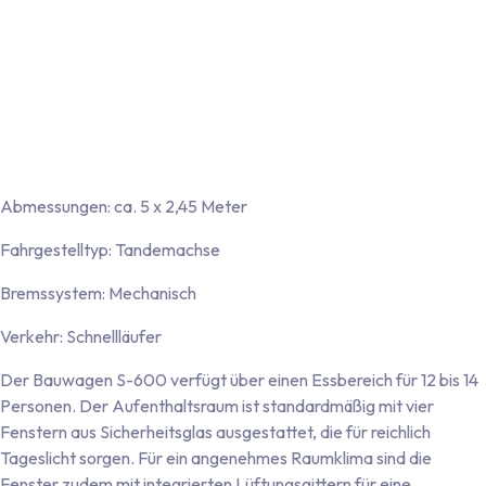
pro Achse)
Beleuchtung: 12-Volt-Fahrzeugbeleuchtung inklusive
Nebelschlussleuchte und Rückfahrscheinwerfer
Anschluss: 13-poliger Stecker mit abnehmbarem
Beleuchtungskabel
Sanitärbereich mit Chemietoilette ausgestattet
Lagerfläche
Abmessungen: ca. 5 x 2,45 Meter
Fahrgestelltyp: Tandemachse
Bremssystem: Mechanisch
Verkehr: Schnellläufer
Der Bauwagen S-600 verfügt über einen Essbereich für 12 bis 14
Personen. Der Aufenthaltsraum ist standardmäßig mit vier
Fenstern aus Sicherheitsglas ausgestattet, die für reichlich
Tageslicht sorgen. Für ein angenehmes Raumklima sind die
Fenster zudem mit integrierten Lüftungsgittern für eine