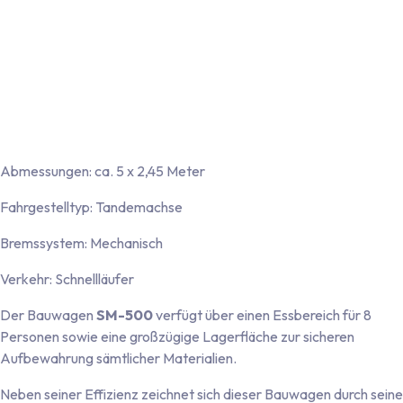
Vollverzinktes Tandem-Fahrgestell mit Straßenzulassung, max.
zulässiges Gesamtgewicht 2.700 kg (Achslast: 1.350 kg pro
Achse)
Beleuchtung: 12-Volt-Fahrzeugbeleuchtung inklusive
Nebelschlussleuchte und Rückfahrscheinwerfer
Anschluss: 13-poliger Stecker mit abnehmbarem
Beleuchtungskabel
Abmessungen: ca. 5 x 2,45 Meter
Fahrgestelltyp: Tandemachse
Bremssystem: Mechanisch
Verkehr: Schnellläufer
Der Bauwagen
SM-500
verfügt über einen Essbereich für 8
Personen sowie eine großzügige Lagerfläche zur sicheren
Aufbewahrung sämtlicher Materialien.
Neben seiner Effizienz zeichnet sich dieser Bauwagen durch seine