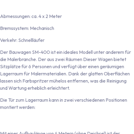
Beleuchtungskabel
Abmessungen: ca. 4 x 2 Meter
Bremssystem: Mechanisch
Verkehr: Schnellläufer
Der Bauwagen SM-400 ist ein ideales Modell unter anderem für
die Malerbranche. Der aus zwei Räumen Dieser Wagen bietet
Sitzplätze für 6 Personen und verfügt über einen geräumigen
Lagerraum für Malermaterialien. Dank der glatten Oberflächen
lassen sich Farbspritzer mühelos entfernen, was die Reinigung
und Wartung erheblich erleichtert.
Die Tür zum Lagerraum kann in zwei verschiedenen Positionen
montiert werden:
Seitentür an der Längsseite (Modell SM-400)
Tür an der Deichselseite (Modell SM-400 K)
Mit einer Aufbaulänge von 4 Metern (ohne Deichsel) ist der