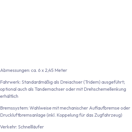
Aluminium-Türrahmen und Türblatt aus Polyester inklusive
Doppelzugprofil (Türblatt in Wandfarbe)
Vier Aluminium-Eckprofile mit rot-weißer Markierung
Vollverzinktes Einachsfahrgestell mit Straßenzulassung (max.
zulässiges Gesamtgewicht 3.500 kg)
Beleuchtung: 12-Volt-Fahrzeugbeleuchtung inklusive
Nebelschlussleuchte und Rückfahrscheinwerfer
Anschluss: 13-poliger Stecker mit abnehmbarem
Beleuchtungskabel
Abmessungen: ca. 6 x 2,45 Meter
Fahrwerk: Standardmäßig als Dreiachser (Tridem) ausgeführt;
optional auch als Tandemachser oder mit Drehschemellenkung
erhältlich
Bremssystem: Wahlweise mit mechanischer Auflaufbremse oder
Druckluftbremsanlage (inkl. Koppelung für das Zugfahrzeug)
Verkehr: Schnellläufer