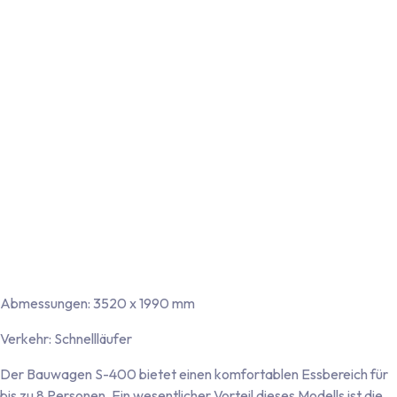
Robustes 43-mm-Sandwichwandsystem mit nahtloser
Polyester-Beschichtung auf der Innen- und Außenseite
Nahtlose, einteilige Bodenplatte mit beidseitiger
Kunststoffbeschichtung
Türrahmen aus Aluminium und Türblatt aus Polyester mit
Doppelzugprofil (in Wandfarbe gehalten)
Vier Aluminium-Eckprofile mit rot-weißer Warnmarkierung
Vollverzinktes Einachsfahrgestell mit Straßenzulassung (max.
zulässiges Gesamtgewicht 1.350 kg)
Beleuchtung: 12-Volt-Fahrzeugbeleuchtung inklusive
Nebelschlussleuchte und Rückfahrscheinwerfer
Anschluss: 13-poliger Stecker mit abnehmbarem
Beleuchtungskabel
Abmessungen: 3520 x 1990 mm
Verkehr: Schnellläufer
Der Bauwagen S-400 bietet einen komfortablen Essbereich für
bis zu 8 Personen. Ein wesentlicher Vorteil dieses Modells ist die