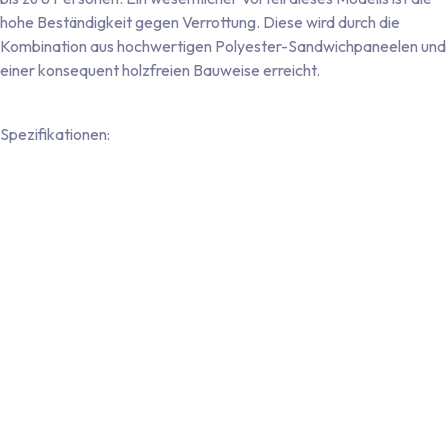
hohe Beständigkeit gegen Verrottung. Diese wird durch die
Kombination aus hochwertigen Polyester-Sandwichpaneelen und
einer konsequent holzfreien Bauweise erreicht.
Spezifikationen:
Robustes 43-mm-Sandwichwandsystem mit nahtloser
Polyester-Beschichtung auf der Innen- und Außenseite
Nahtlose, einteilige Bodenplatte mit beidseitiger
Kunststoffbeschichtung
Türrahmen aus Aluminium und Türblatt aus Polyester mit
Doppelzugprofil (in Wandfarbe gehalten)
Vier Aluminium-Eckprofile mit rot-weißer Warnmarkierung
Vollverzinktes Einachsfahrgestell mit Straßenzulassung (max.
zulässiges Gesamtgewicht 1.350 kg)
Beleuchtung: 12-Volt-Fahrzeugbeleuchtung inklusive
Nebelschlussleuchte und Rückfahrscheinwerfer
Anschluss: 13-poliger Stecker mit abnehmbarem