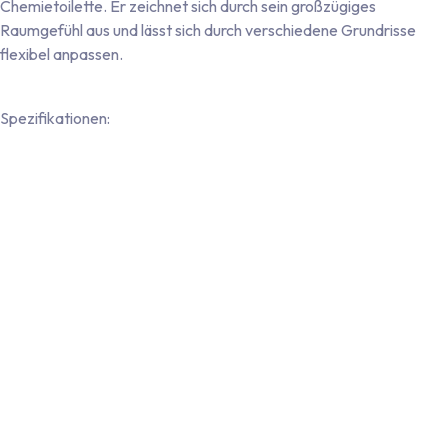
Chemietoilette. Er zeichnet sich durch sein großzügiges
Raumgefühl aus und lässt sich durch verschiedene Grundrisse
flexibel anpassen.
Spezifikationen:
Robustes 43-mm-Sandwichwandsystem mit nahtloser
Polyester-Beschichtung auf der Innen- und Außenseite
Nahtlose, einteilige Bodenplatte mit beidseitiger
Kunststoffbeschichtung
Türrahmen aus Aluminium und Türblatt aus Polyester mit
Doppelzugprofil (in Wandfarbe gehalten)
Vier Aluminium-Eckprofile mit rot-weißer Warnmarkierung
Vollverzinktes Einachsfahrgestell mit Straßenzulassung (max.
zulässiges Gesamtgewicht 1.350 kg)
Beleuchtung: 12-Volt-Fahrzeugbeleuchtung inklusive
Nebelschlussleuchte und Rückfahrscheinwerfer
Anschluss: 13-poliger Stecker mit abnehmbarem
Beleuchtungskabel